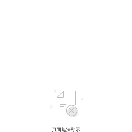
選擇語言
繁體中文
简体中文
English*
* 自動翻譯結果由第三方提供，未涵蓋圖片及系統文字，並可能存在誤差，若有
差異請以原文為準。
頁面無法顯示