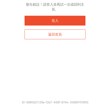
發生錯誤！請登入並再試一次或回到主
頁。
登入
返回首頁
確定
ID: 696fd20129a-f2b7-469f-874e-3fd991f09f65