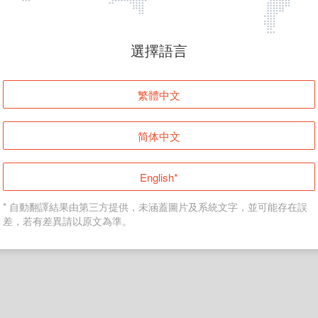
頁面無法顯示
選擇語言
發生錯誤！請登入並再試一次或回到主頁。
繁體中文
登入
简体中文
返回首頁
English*
* 自動翻譯結果由第三方提供，未涵蓋圖片及系統文字，並可能存在誤
差，若有差異請以原文為準。