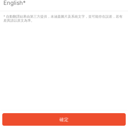
English*
發生錯誤！請登入並再試一次或回到主
頁。
* 自動翻譯結果由第三方提供，未涵蓋圖片及系統文字，並可能存在誤差，若有
差異請以原文為準。
登入
返回首頁
確定
ID: 442c134552d-2b46-44af-b218-ea7626929616