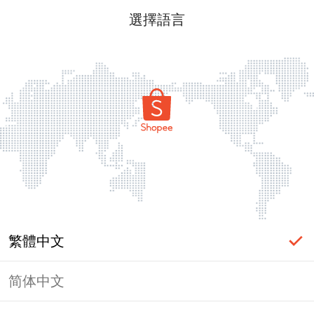
選擇語言
繁體中文
简体中文
頁面無法顯示