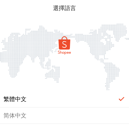
選擇語言
繁體中文
简体中文
頁面無法顯示