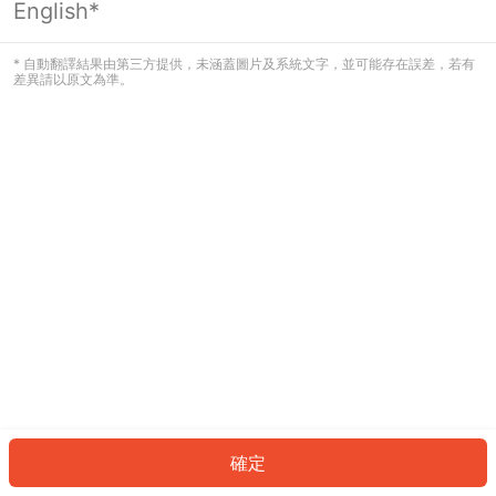
English*
發生錯誤！請登入並再試一次或回到主
頁。
* 自動翻譯結果由第三方提供，未涵蓋圖片及系統文字，並可能存在誤差，若有
差異請以原文為準。
登入
返回首頁
確定
ID: 1328323ee1-12f4-4f96-9775-a73d717116d6