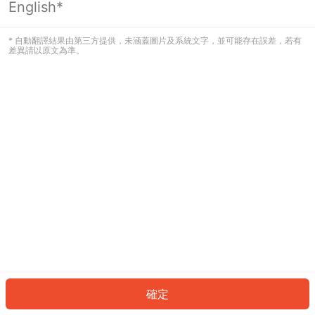
English*
發生錯誤！請登入並再試一次或回到主
頁。
* 自動翻譯結果由第三方提供，未涵蓋圖片及系統文字，並可能存在誤差，若有
差異請以原文為準。
登入
返回首頁
確定
ID: 55827ff926c-7d79-4f55-98f7-9d1bfe3e8df0