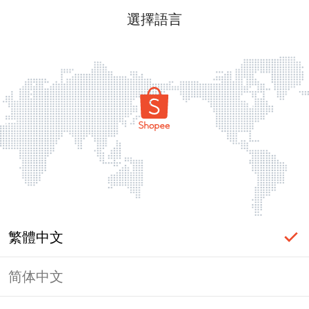
選擇語言
繁體中文
简体中文
頁面無法顯示