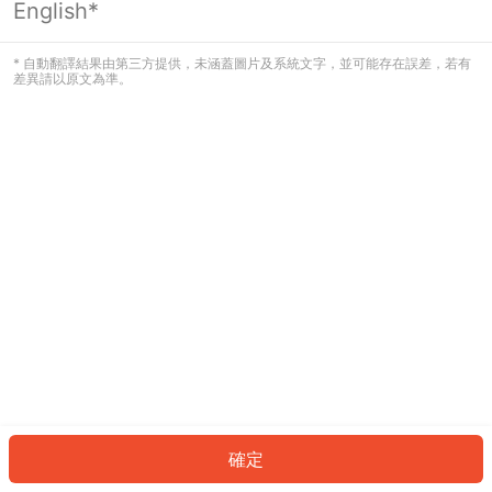
English*
發生錯誤！請登入並再試一次或回到主
頁。
* 自動翻譯結果由第三方提供，未涵蓋圖片及系統文字，並可能存在誤差，若有
差異請以原文為準。
登入
返回首頁
確定
ID: 40659f98314-98e6-461e-b236-f91845551986