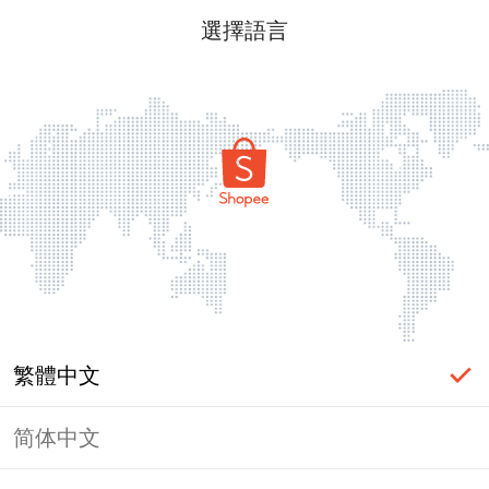
選擇語言
繁體中文
简体中文
頁面無法顯示