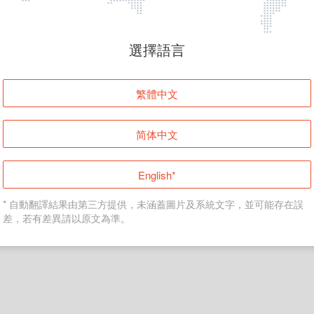
頁面無法顯示
選擇語言
發生錯誤！請登入並再試一次或回到主頁。
繁體中文
登入
简体中文
返回首頁
English*
* 自動翻譯結果由第三方提供，未涵蓋圖片及系統文字，並可能存在誤
差，若有差異請以原文為準。