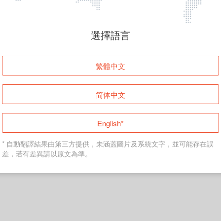
頁面無法顯示
選擇語言
發生錯誤！請登入並再試一次或回到主頁。
繁體中文
登入
简体中文
返回首頁
English*
* 自動翻譯結果由第三方提供，未涵蓋圖片及系統文字，並可能存在誤
差，若有差異請以原文為準。