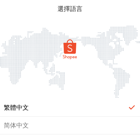
選擇語言
繁體中文
简体中文
頁面無法顯示