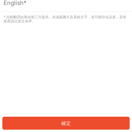
English*
發生錯誤！請登入並再試一次或回到主
頁。
* 自動翻譯結果由第三方提供，未涵蓋圖片及系統文字，並可能存在誤差，若有
差異請以原文為準。
登入
返回首頁
確定
ID: 6857f33dae5-1f69-4d78-aeff-0fa449be5772