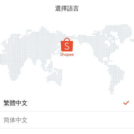
選擇語言
繁體中文
简体中文
頁面無法顯示