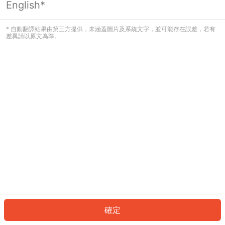
English*
發生錯誤！請登入並再試一次或回到主
頁。
* 自動翻譯結果由第三方提供，未涵蓋圖片及系統文字，並可能存在誤差，若有
差異請以原文為準。
登入
返回首頁
確定
ID: 790e131fb3e-94e2-41e1-90ba-0b1107adacba