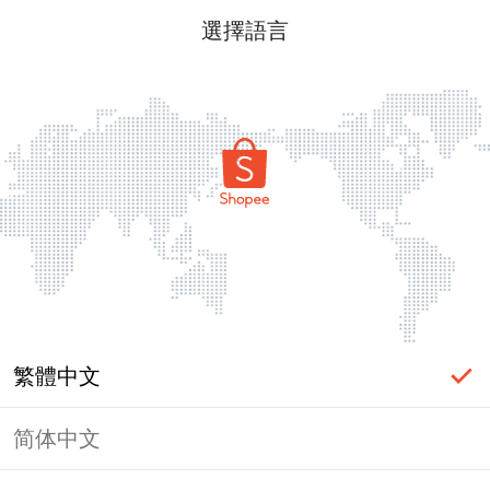
選擇語言
繁體中文
简体中文
頁面無法顯示