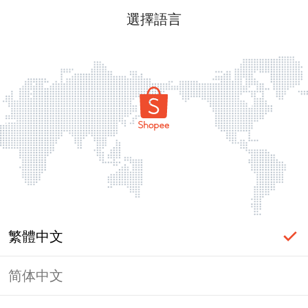
選擇語言
繁體中文
简体中文
頁面無法顯示