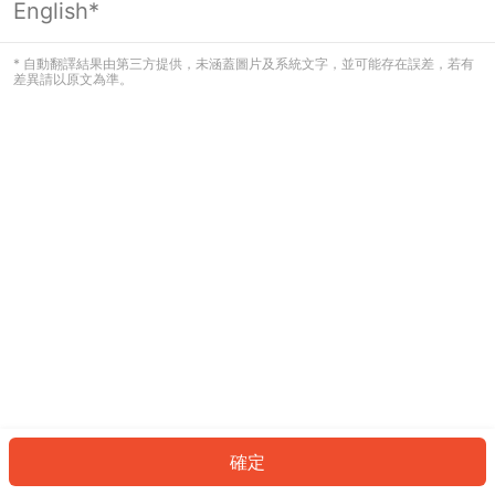
English*
發生錯誤！請登入並再試一次或回到主
頁。
* 自動翻譯結果由第三方提供，未涵蓋圖片及系統文字，並可能存在誤差，若有
差異請以原文為準。
登入
返回首頁
確定
ID: 837501a70ae-5027-4a3d-a0d9-c472ba2c8978