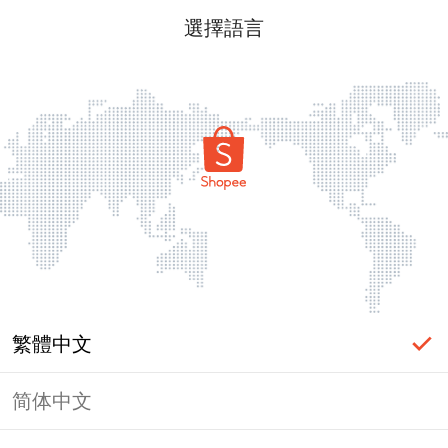
選擇語言
繁體中文
简体中文
頁面無法顯示