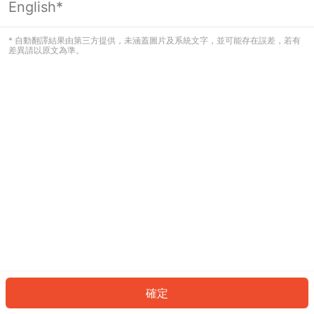
English*
發生錯誤！請登入並再試一次或回到主
頁。
* 自動翻譯結果由第三方提供，未涵蓋圖片及系統文字，並可能存在誤差，若有
差異請以原文為準。
登入
返回首頁
確定
ID: 80776eb94f-d848-4b48-8ff1-03f2a1380a55