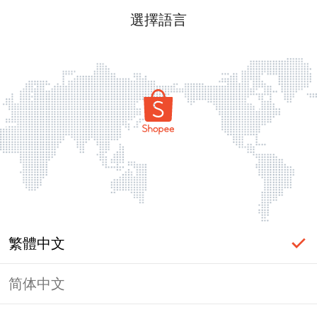
選擇語言
繁體中文
简体中文
頁面無法顯示