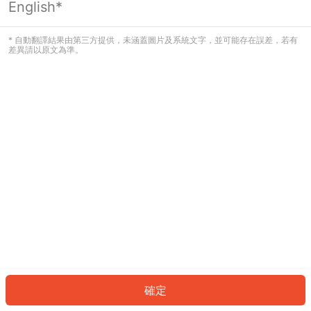
English*
發生錯誤！請登入並再試一次或回到主
頁。
* 自動翻譯結果由第三方提供，未涵蓋圖片及系統文字，並可能存在誤差，若有
差異請以原文為準。
登入
返回首頁
確定
ID: 80ac67a713-b263-4ed7-8239-5c5d71fc3f42