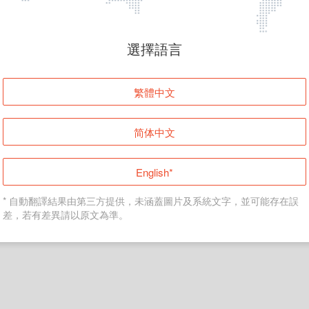
頁面無法顯示
選擇語言
發生錯誤！請登入並再試一次或回到主頁。
繁體中文
登入
简体中文
返回首頁
English*
* 自動翻譯結果由第三方提供，未涵蓋圖片及系統文字，並可能存在誤
差，若有差異請以原文為準。