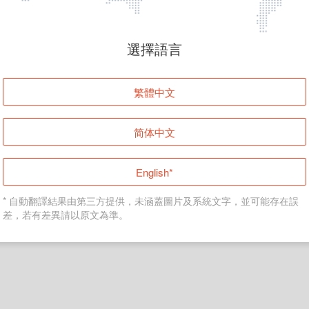
頁面無法顯示
選擇語言
發生錯誤！請登入並再試一次或回到主頁。
繁體中文
登入
简体中文
返回首頁
English*
* 自動翻譯結果由第三方提供，未涵蓋圖片及系統文字，並可能存在誤
差，若有差異請以原文為準。