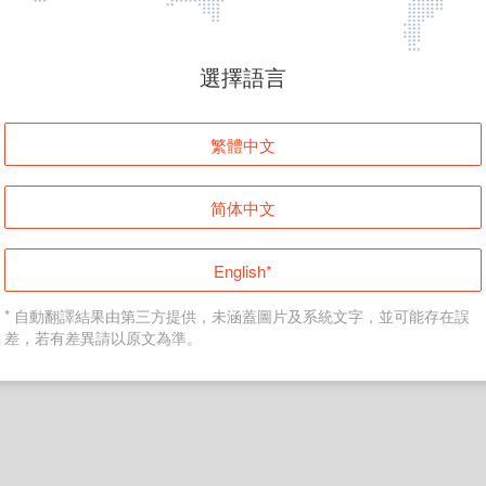
頁面無法顯示
選擇語言
發生錯誤！請登入並再試一次或回到主頁。
繁體中文
登入
简体中文
返回首頁
English*
* 自動翻譯結果由第三方提供，未涵蓋圖片及系統文字，並可能存在誤
差，若有差異請以原文為準。