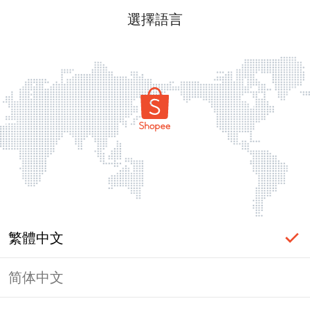
選擇語言
繁體中文
简体中文
頁面無法顯示