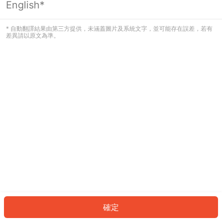
English*
發生錯誤！請登入並再試一次或回到主
頁。
* 自動翻譯結果由第三方提供，未涵蓋圖片及系統文字，並可能存在誤差，若有
差異請以原文為準。
登入
返回首頁
確定
ID: 8544c2d2af0-e212-4c1e-99c9-3b87a3dcd92c