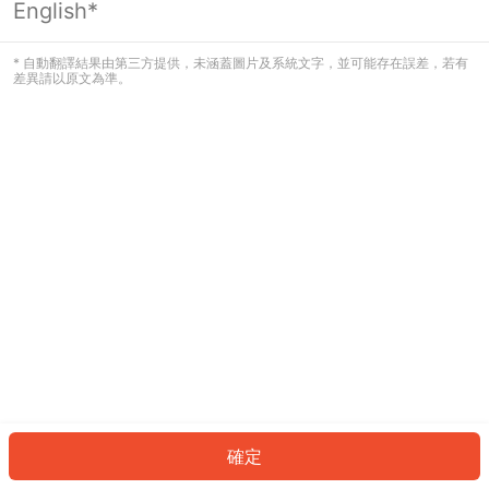
English*
發生錯誤！請登入並再試一次或回到主
頁。
* 自動翻譯結果由第三方提供，未涵蓋圖片及系統文字，並可能存在誤差，若有
差異請以原文為準。
登入
返回首頁
確定
ID: 166e2689400-92e7-43a1-9a94-acd2f2c63b63