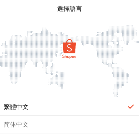
選擇語言
繁體中文
简体中文
頁面無法顯示