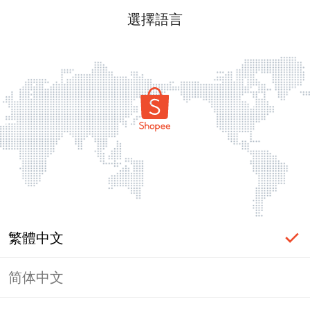
選擇語言
繁體中文
简体中文
頁面無法顯示