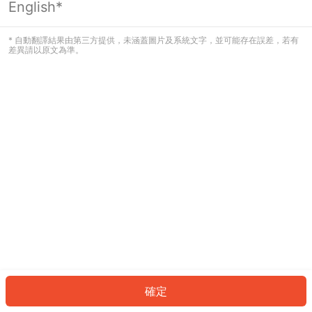
English*
發生錯誤！請登入並再試一次或回到主
頁。
* 自動翻譯結果由第三方提供，未涵蓋圖片及系統文字，並可能存在誤差，若有
差異請以原文為準。
登入
返回首頁
確定
ID: 1132c9b6a38-2db6-49a7-ac17-e65133d9c4a3