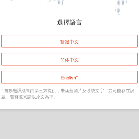
頁面無法顯示
選擇語言
發生錯誤！請登入並再試一次或回到主頁。
繁體中文
登入
简体中文
返回首頁
English*
* 自動翻譯結果由第三方提供，未涵蓋圖片及系統文字，並可能存在誤
差，若有差異請以原文為準。