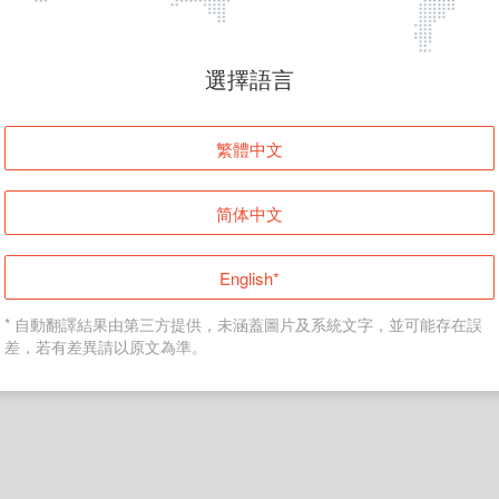
頁面無法顯示
選擇語言
發生錯誤！請登入並再試一次或回到主頁。
繁體中文
登入
简体中文
返回首頁
English*
* 自動翻譯結果由第三方提供，未涵蓋圖片及系統文字，並可能存在誤
差，若有差異請以原文為準。