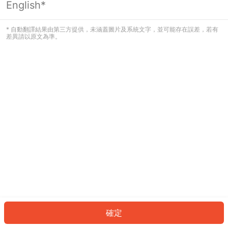
English*
發生錯誤！請登入並再試一次或回到主
頁。
* 自動翻譯結果由第三方提供，未涵蓋圖片及系統文字，並可能存在誤差，若有
差異請以原文為準。
登入
返回首頁
確定
ID: 806035df213-8c78-4c5e-991e-ccd76be7325a