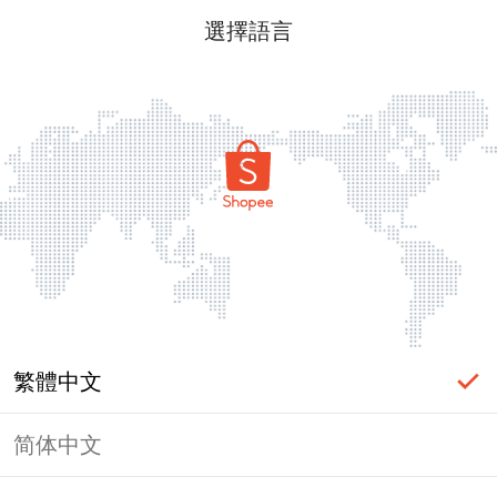
選擇語言
繁體中文
简体中文
頁面無法顯示