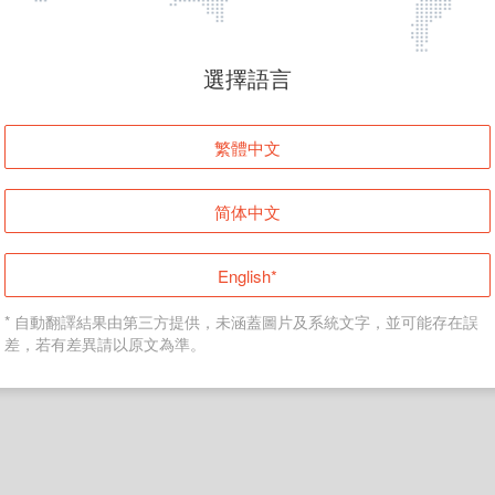
頁面無法顯示
選擇語言
發生錯誤！請登入並再試一次或回到主頁。
繁體中文
登入
简体中文
返回首頁
English*
* 自動翻譯結果由第三方提供，未涵蓋圖片及系統文字，並可能存在誤
差，若有差異請以原文為準。