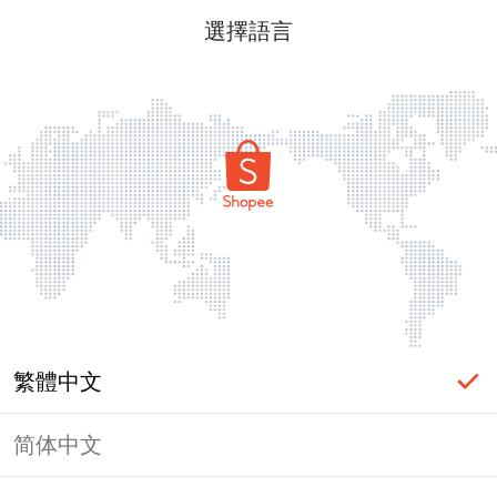
選擇語言
繁體中文
简体中文
頁面無法顯示