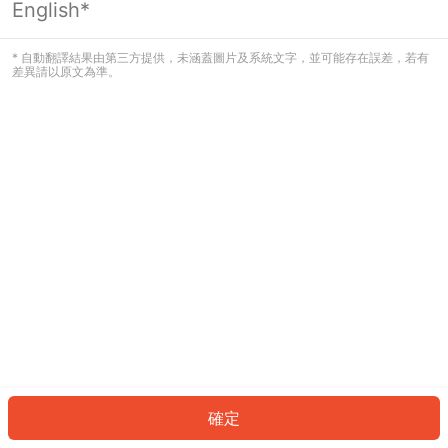
English*
發生錯誤！請登入並再試一次或回到主
頁。
* 自動翻譯結果由第三方提供，未涵蓋圖片及系統文字，並可能存在誤差，若有
差異請以原文為準。
登入
返回首頁
確定
ID: 65673f26151-2ba7-4495-aab8-e32a6f475141