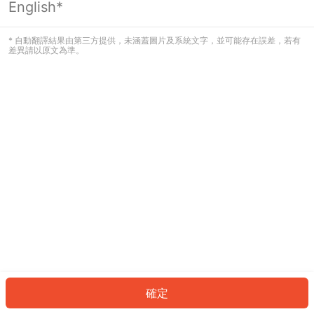
English*
發生錯誤！請登入並再試一次或回到主
頁。
* 自動翻譯結果由第三方提供，未涵蓋圖片及系統文字，並可能存在誤差，若有
差異請以原文為準。
登入
返回首頁
確定
ID: 14047a3f6f0-5700-46a3-a3ef-e9e4af6eef14