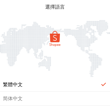
選擇語言
繁體中文
简体中文
頁面無法顯示