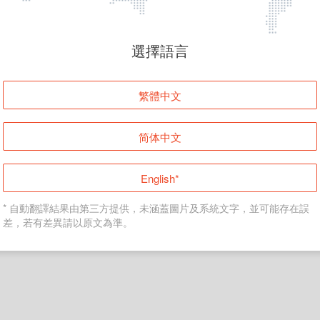
頁面無法顯示
選擇語言
發生錯誤！請登入並再試一次或回到主頁。
繁體中文
登入
简体中文
返回首頁
English*
* 自動翻譯結果由第三方提供，未涵蓋圖片及系統文字，並可能存在誤
差，若有差異請以原文為準。