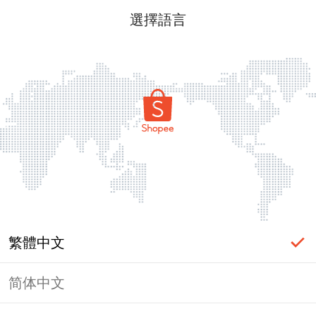
選擇語言
繁體中文
简体中文
頁面無法顯示