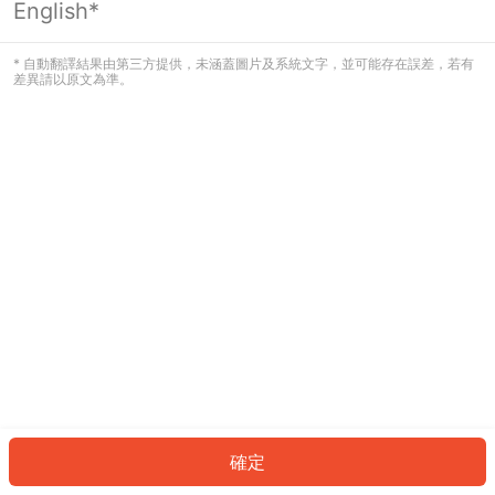
English*
發生錯誤！請登入並再試一次或回到主
頁。
* 自動翻譯結果由第三方提供，未涵蓋圖片及系統文字，並可能存在誤差，若有
差異請以原文為準。
登入
返回首頁
確定
ID: 3747dd8b79e-3a0d-43b2-a582-099c07fa7535