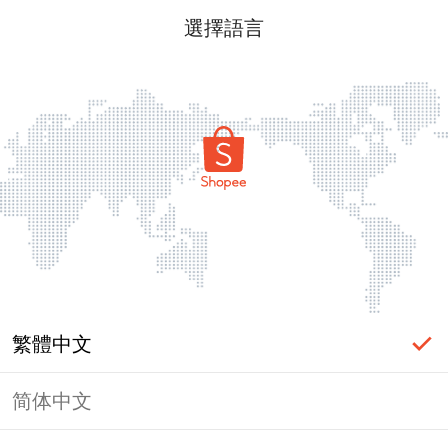
選擇語言
繁體中文
简体中文
頁面無法顯示