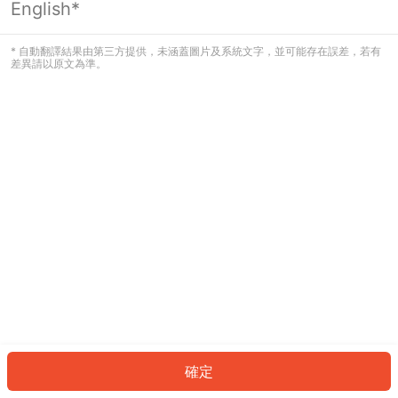
English*
發生錯誤！請登入並再試一次或回到主
頁。
* 自動翻譯結果由第三方提供，未涵蓋圖片及系統文字，並可能存在誤差，若有
差異請以原文為準。
登入
返回首頁
確定
ID: 20051c20012-2554-461f-8cdc-92f9302e4beb