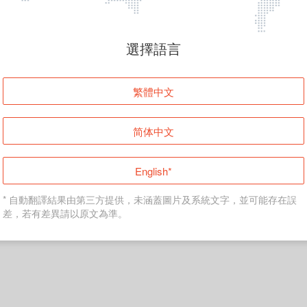
頁面無法顯示
選擇語言
發生錯誤！請登入並再試一次或回到主頁。
繁體中文
登入
简体中文
返回首頁
English*
* 自動翻譯結果由第三方提供，未涵蓋圖片及系統文字，並可能存在誤
差，若有差異請以原文為準。