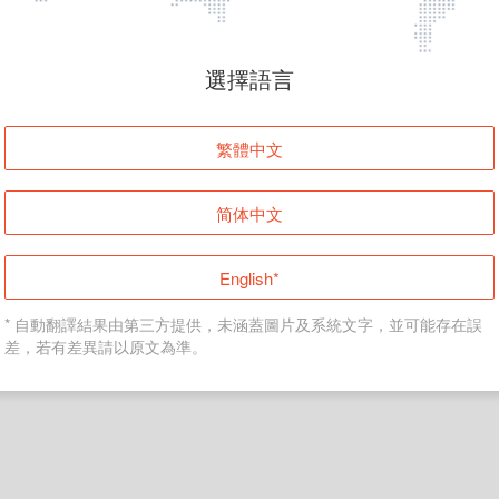
頁面無法顯示
選擇語言
發生錯誤！請登入並再試一次或回到主頁。
繁體中文
登入
简体中文
返回首頁
English*
* 自動翻譯結果由第三方提供，未涵蓋圖片及系統文字，並可能存在誤
差，若有差異請以原文為準。