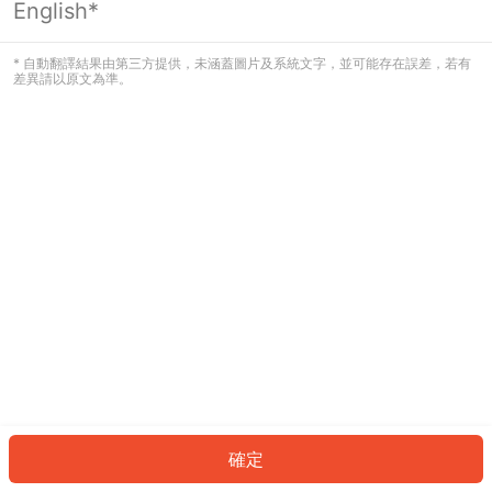
English*
發生錯誤！請登入並再試一次或回到主
頁。
* 自動翻譯結果由第三方提供，未涵蓋圖片及系統文字，並可能存在誤差，若有
差異請以原文為準。
登入
返回首頁
確定
ID: 77865e1ee47-dcc3-4bf0-af33-df265690441b