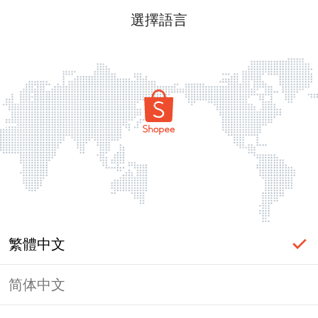
選擇語言
繁體中文
简体中文
頁面無法顯示