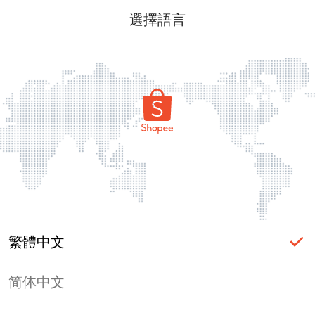
選擇語言
繁體中文
简体中文
頁面無法顯示