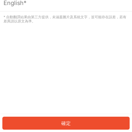
English*
發生錯誤！請登入並再試一次或回到主
頁。
* 自動翻譯結果由第三方提供，未涵蓋圖片及系統文字，並可能存在誤差，若有
差異請以原文為準。
登入
返回首頁
確定
ID: 3734343cce7-5cde-467e-ada3-94b91449040a