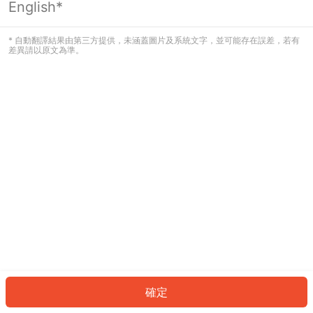
English*
發生錯誤！請登入並再試一次或回到主
頁。
* 自動翻譯結果由第三方提供，未涵蓋圖片及系統文字，並可能存在誤差，若有
差異請以原文為準。
登入
返回首頁
確定
ID: 897c8059d4c-d54c-44f0-98b5-e3ea020a4bb9