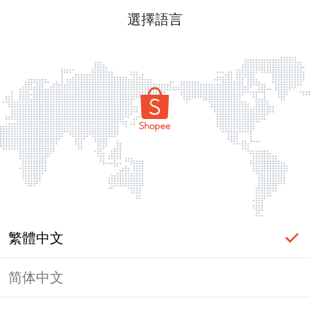
選擇語言
繁體中文
简体中文
頁面無法顯示