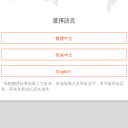
頁面無法顯示
選擇語言
發生錯誤！請登入並再試一次或回到主頁。
繁體中文
登入
简体中文
返回首頁
English*
* 自動翻譯結果由第三方提供，未涵蓋圖片及系統文字，並可能存在誤
差，若有差異請以原文為準。