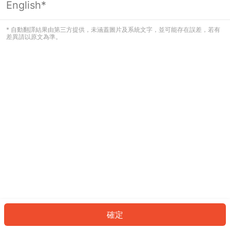
English*
發生錯誤！請登入並再試一次或回到主
頁。
* 自動翻譯結果由第三方提供，未涵蓋圖片及系統文字，並可能存在誤差，若有
差異請以原文為準。
登入
返回首頁
確定
ID: 511d8da0b34-3ad5-4c23-85ce-dd7f367da945