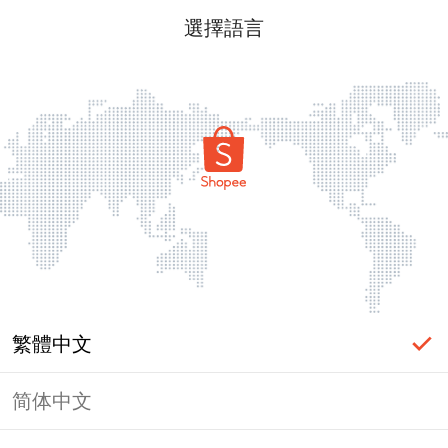
選擇語言
繁體中文
简体中文
頁面無法顯示