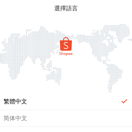
選擇語言
繁體中文
简体中文
頁面無法顯示