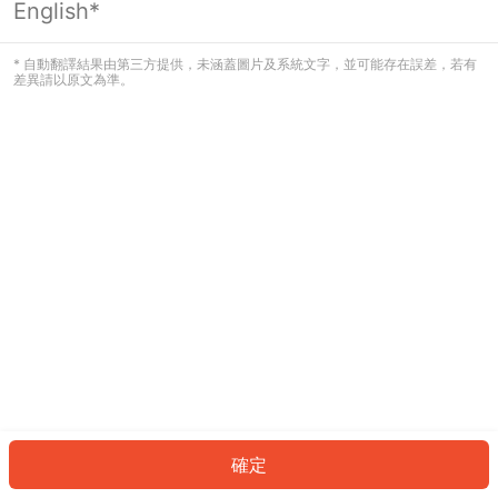
English*
發生錯誤！請登入並再試一次或回到主
頁。
* 自動翻譯結果由第三方提供，未涵蓋圖片及系統文字，並可能存在誤差，若有
差異請以原文為準。
登入
返回首頁
確定
ID: 464a0b51998-f1fc-44a9-86c9-887e7706975d