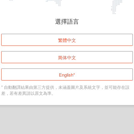
頁面無法顯示
選擇語言
發生錯誤！請登入並再試一次或回到主頁。
繁體中文
登入
简体中文
返回首頁
English*
* 自動翻譯結果由第三方提供，未涵蓋圖片及系統文字，並可能存在誤
差，若有差異請以原文為準。