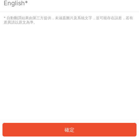
English*
發生錯誤！請登入並再試一次或回到主
頁。
* 自動翻譯結果由第三方提供，未涵蓋圖片及系統文字，並可能存在誤差，若有
差異請以原文為準。
登入
返回首頁
確定
ID: 241cbd24829-46f8-403e-aae6-27c87205c7ed