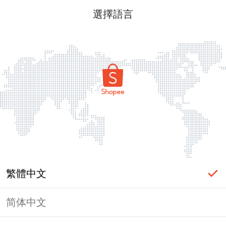
選擇語言
繁體中文
简体中文
頁面無法顯示