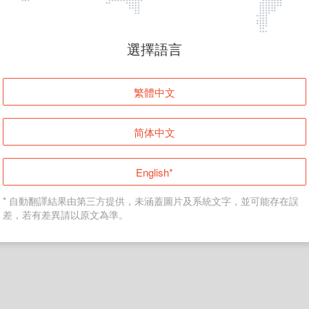
頁面無法顯示
選擇語言
發生錯誤！請登入並再試一次或回到主頁。
繁體中文
登入
简体中文
返回首頁
English*
* 自動翻譯結果由第三方提供，未涵蓋圖片及系統文字，並可能存在誤
差，若有差異請以原文為準。