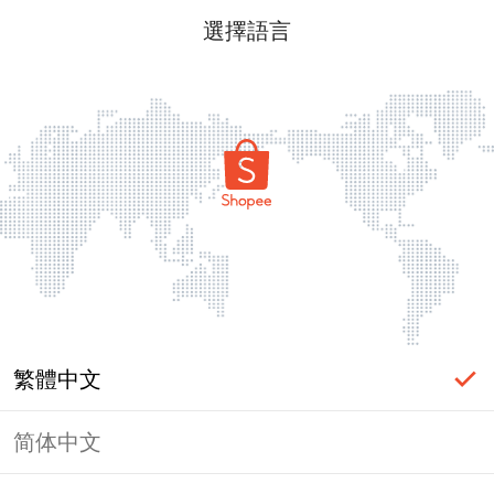
選擇語言
繁體中文
简体中文
頁面無法顯示