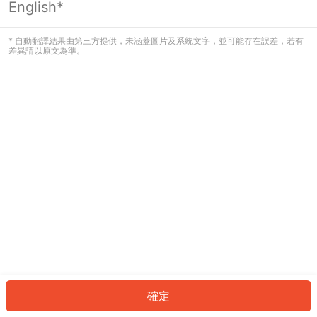
English*
發生錯誤！請登入並再試一次或回到主
頁。
* 自動翻譯結果由第三方提供，未涵蓋圖片及系統文字，並可能存在誤差，若有
差異請以原文為準。
登入
返回首頁
確定
ID: 82e2249378-191a-4b19-aba4-e3649343732a