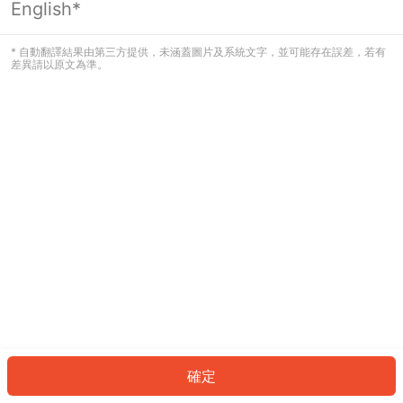
English*
發生錯誤！請登入並再試一次或回到主
頁。
* 自動翻譯結果由第三方提供，未涵蓋圖片及系統文字，並可能存在誤差，若有
差異請以原文為準。
登入
返回首頁
確定
ID: 800af4dce3b-24f5-449f-85bb-bc5ffb24470c