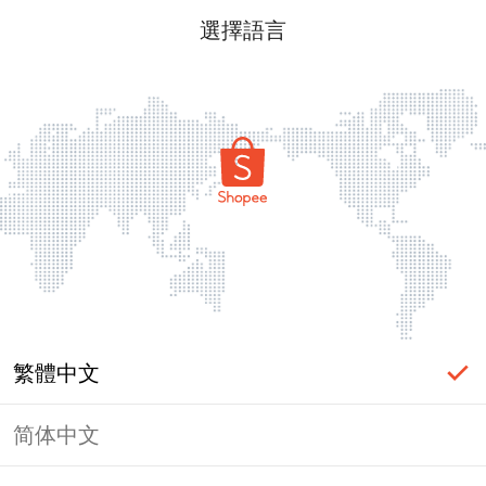
選擇語言
繁體中文
简体中文
頁面無法顯示