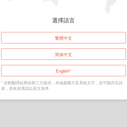
頁面無法顯示
選擇語言
發生錯誤！請登入並再試一次或回到主頁。
繁體中文
登入
简体中文
返回首頁
English*
* 自動翻譯結果由第三方提供，未涵蓋圖片及系統文字，並可能存在誤
差，若有差異請以原文為準。