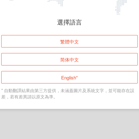
頁面無法顯示
選擇語言
發生錯誤！請登入並再試一次或回到主頁。
繁體中文
登入
简体中文
返回首頁
English*
* 自動翻譯結果由第三方提供，未涵蓋圖片及系統文字，並可能存在誤
差，若有差異請以原文為準。