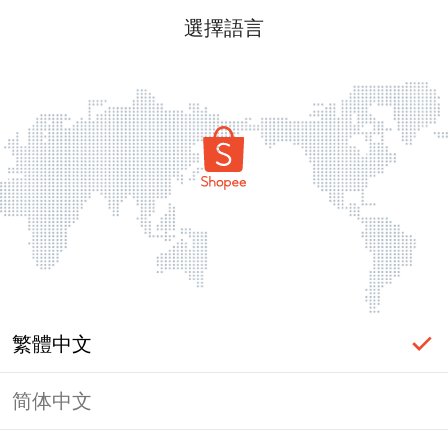
選擇語言
繁體中文
简体中文
頁面無法顯示