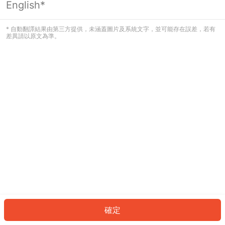
English*
發生錯誤！請登入並再試一次或回到主
頁。
* 自動翻譯結果由第三方提供，未涵蓋圖片及系統文字，並可能存在誤差，若有
差異請以原文為準。
登入
返回首頁
確定
ID: 77237e8dfc8-c622-4d2f-91f9-fcef390d59b7