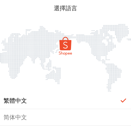
選擇語言
繁體中文
简体中文
頁面無法顯示