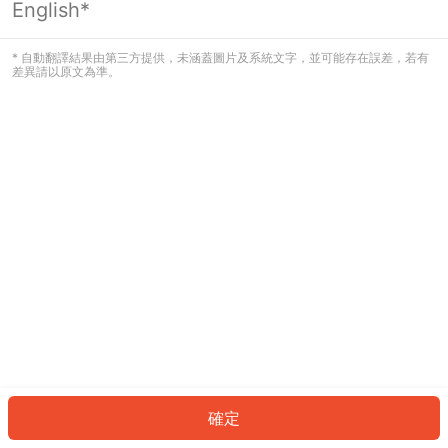
English*
發生錯誤！請登入並再試一次或回到主
頁。
* 自動翻譯結果由第三方提供，未涵蓋圖片及系統文字，並可能存在誤差，若有
差異請以原文為準。
登入
返回首頁
確定
ID: 1018172eaf5-c09e-4f9c-85f3-81f4cebb85c0