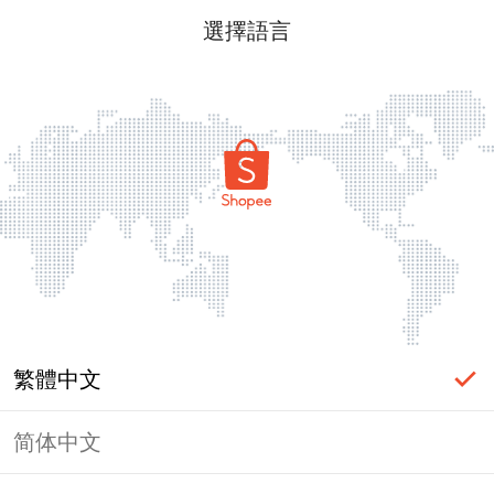
選擇語言
繁體中文
简体中文
頁面無法顯示