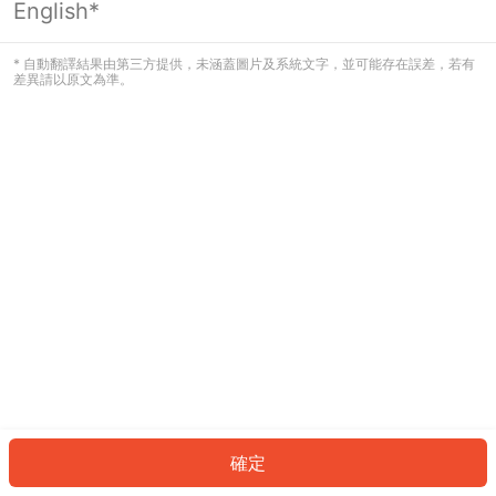
English*
發生錯誤！請登入並再試一次或回到主
頁。
* 自動翻譯結果由第三方提供，未涵蓋圖片及系統文字，並可能存在誤差，若有
差異請以原文為準。
登入
返回首頁
確定
ID: 947faceecf6-f342-48d1-831b-5db70488ce82