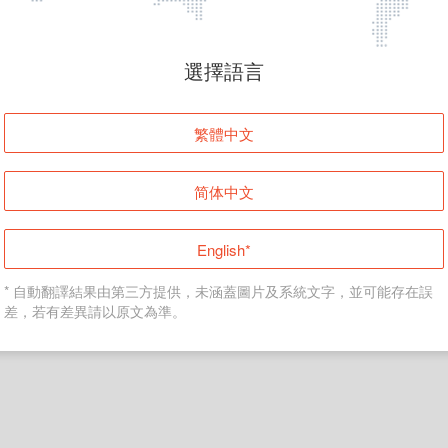
頁面無法顯示
選擇語言
發生錯誤！請登入並再試一次或回到主頁。
繁體中文
登入
简体中文
返回首頁
English*
* 自動翻譯結果由第三方提供，未涵蓋圖片及系統文字，並可能存在誤
差，若有差異請以原文為準。