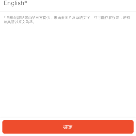
English*
發生錯誤！請登入並再試一次或回到主
頁。
* 自動翻譯結果由第三方提供，未涵蓋圖片及系統文字，並可能存在誤差，若有
差異請以原文為準。
登入
返回首頁
確定
ID: 6873d675bdb-25f6-408e-83b0-ec1a027dd128