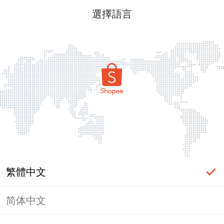
選擇語言
繁體中文
简体中文
頁面無法顯示