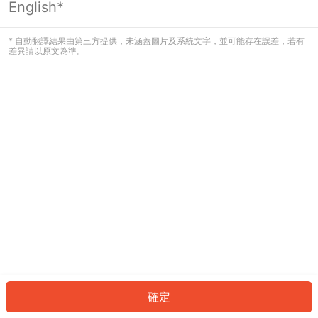
English*
發生錯誤！請登入並再試一次或回到主
頁。
* 自動翻譯結果由第三方提供，未涵蓋圖片及系統文字，並可能存在誤差，若有
差異請以原文為準。
登入
返回首頁
確定
ID: 21779374b4e-994f-4f67-a266-96b0a91285f4