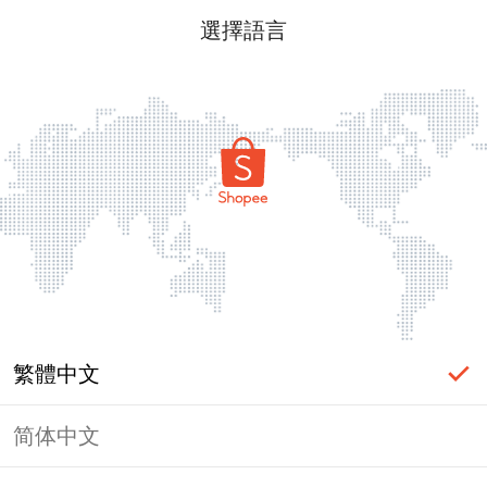
選擇語言
繁體中文
简体中文
頁面無法顯示